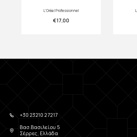
L'Oréal Professionnel
L
€
17,00
+30 23210 27217
Βασ.Βασιλείου 5
Σέρρες, Ελλάδα