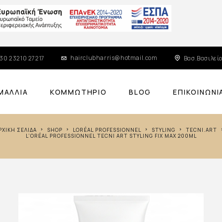
hairclubharris@hotmail.com
30 23210 27217
Βασ.Βασιλείο
ΜΑΛΛΙΆ
ΚΟΜΜΩΤΉΡΙΟ
BLOG
ΕΠΙΚΟΙΝΩΝΊ
ΑΡΧΙΚΉ ΣΕΛΊΔΑ
SHOP
LORÉAL PROFESSIONNEL
STYLING
TECNI.ART
L’ORÉAL PROFESSIONNEL TECNI ART STYLING FIX MAX 200ML