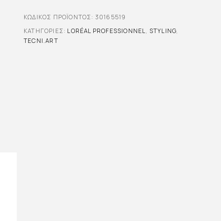
ΚΩΔΙΚΌΣ ΠΡΟΪΌΝΤΟΣ:
30165519
ΚΑΤΗΓΟΡΊΕΣ:
LORÉAL PROFESSIONNEL
,
STYLING
,
TECNI.ART