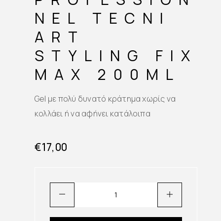
NEL TECNI
ART
STYLING FIX
MAX 200ML
Gel με πολύ δυνατό κράτημα χωρίς να
κολλάει ή να αφήνει κατάλοιπα
€
17,00