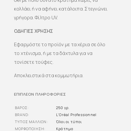
Gel με πολύ δυνατό κράτημα χωρίς να
κολλάει ή να αφήνει κατάλοιπα. Στεγνώνει
γρήγορα. Φίλτρο UV.
ΟΔΗΓΙΕΣ ΧΡΗΣΗΣ
Εφαρμόστε το προϊόν με τα χέρια σε όλο
το χτένισμα, ή με τα δάχτυλα για να
τονίσετε τούφες.
Αποκλειστικά στα κομμωτήρια.
ΕΠΙΠΛΈΟΝ ΠΛΗΡΟΦΟΡΊΕΣ
ΒΆΡΟΣ
250 γρ.
BRAND
L'Oréal Professionnel
ΤΎΠΟΣ ΜΑΛΛΙΏΝ
Όλοι οι τύποι
ΜΟΡΦΟΠΟΊΗΣΗ
Κράτημα