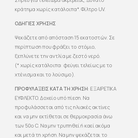
Σπρέυ για τελείωμα ακριβείας. Δυνατό
κράτημα χωρίς κατάλοιπα*. Φίλτρο UV.
ΟΔΗΓΙΕΣ ΧΡΗΣΗΣ
Ψεκάζετε από απόσταση 15 εκατοστών. Σε
περίπτωση που φράξει το στόμιο,
ξεπλύνετε την αντλία με ζεστό νερό.
(* χωρίς κατάλοιπα: φεύγει τελείως με το
χτένισμα και το λούσιμο).
ΠΡΟΦΥΛΑΞΕΙΣ ΚΑΤΑ ΤΗ ΧΡΗΣΗ
: ΕΞΑΙΡΕΤΙΚΑ
ΕΥΦΛΕΚΤΟ. Δοχείο υπό πίεση. Να
προφυλάσσεται από τις ηλιακές ακτίνες
και να μην εκτίθεται σε θερμοκρασία άνω
των 50ο C. Να μην τρυπηθεί ή καεί ακόμα
και μετά τη χρήση. Να μην ψεκάζεται το