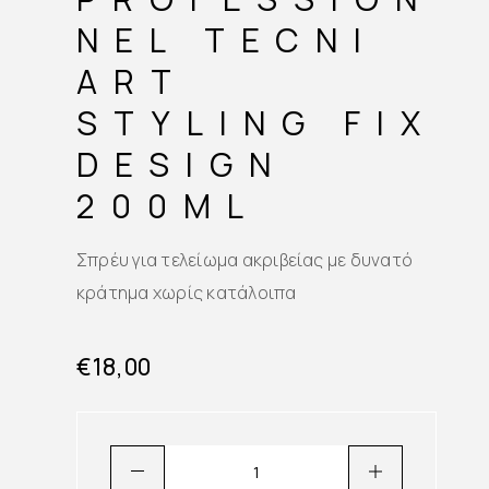
NEL TECNI
ART
STYLING FIX
DESIGN
200ML
Σπρέυ για τελείωμα ακριβείας με δυνατό
κράτημα χωρίς κατάλοιπα
€
18,00