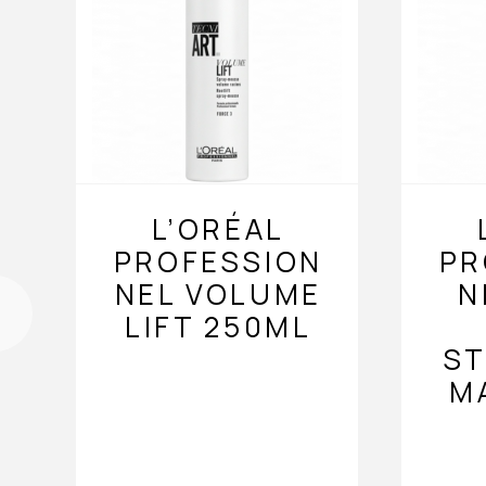
L’ORÉAL
PROFESSION
PR
NEL VOLUME
N
LIFT 250ML
ST
M