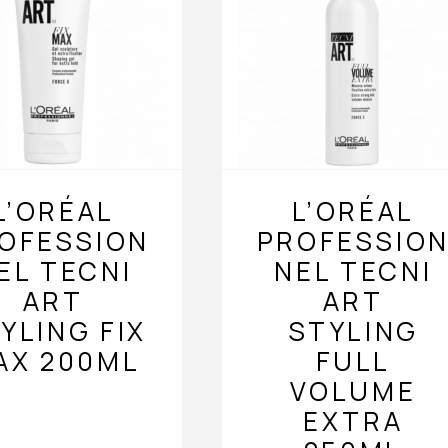
L’ORÉAL
L’ORÉAL
OFESSION
PROFESSIO
EL TECNI
NEL TECNI
ART
ART
YLING FIX
STYLING
AX 200ML
FULL
VOLUME
EXTRA