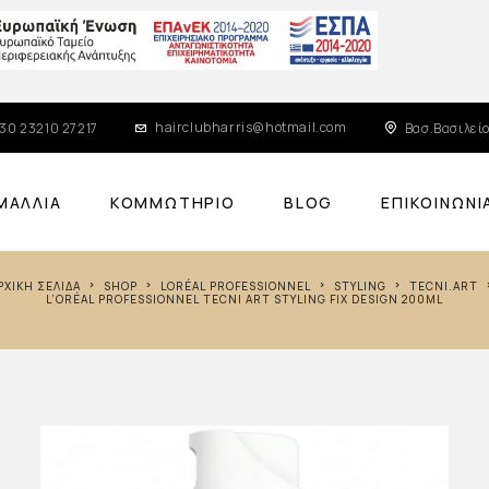
hairclubharris@hotmail.com
30 23210 27217
Βασ.Βασιλείο
ΜΑΛΛΙΆ
ΚΟΜΜΩΤΉΡΙΟ
BLOG
ΕΠΙΚΟΙΝΩΝΊ
ΑΡΧΙΚΉ ΣΕΛΊΔΑ
SHOP
LORÉAL PROFESSIONNEL
STYLING
TECNI.ART
L’ORÉAL PROFESSIONNEL TECNI ART STYLING FIX DESIGN 200ML