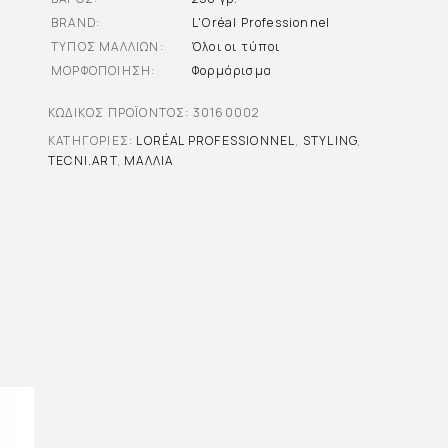
BRAND
L'Oréal Professionnel
ΤΎΠΟΣ ΜΑΛΛΙΏΝ
Όλοι οι τύποι
ΜΟΡΦΟΠΟΊΗΣΗ
Φορμάρισμα
ΚΩΔΙΚΌΣ ΠΡΟΪΌΝΤΟΣ:
30160002
ΚΑΤΗΓΟΡΊΕΣ:
LORÉAL PROFESSIONNEL
,
STYLING
,
TECNI.ART
,
ΜΑΛΛΙΆ