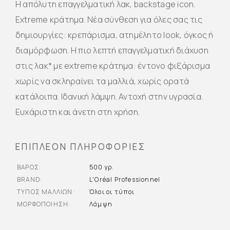
Η απόλυτη επαγγελματική λακ, backstage icon.
Extreme κράτημα. Νέα σύνθεση για όλες σας τις
δημιουργίες: κρεπάρισμα, ατημέλητο look, όγκος ή
διαμόρφωση. Η πιο λεπτή επαγγελματική διάχυση
στις λακ* με extreme κράτημα: έντονο φιξάρισμα
χωρίς να σκληραίνει τα μαλλιά, χωρίς ορατά
κατάλοιπα. Ιδανική λάμψη. Αντοχή στην υγρασία.
Ευχάριστη και άνετη στη χρήση.
ΕΠΙΠΛΈΟΝ ΠΛΗΡΟΦΟΡΊΕΣ
ΒΆΡΟΣ
500 γρ.
BRAND
L'Oréal Professionnel
ΤΎΠΟΣ ΜΑΛΛΙΏΝ
Όλοι οι τύποι
ΜΟΡΦΟΠΟΊΗΣΗ
Λάμψη