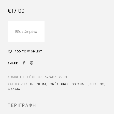
€
17,00
Εξαντλημένο
ADD TO WISHLIST
SHARE
ΚΩΔΙΚΌΣ ΠΡΟΪΌΝΤΟΣ:
3474630729919
ΚΑΤΗΓΟΡΊΕΣ:
INFINIUM
,
LORÉAL PROFESSIONNEL
,
STYLING
,
ΜΑΛΛΙΆ
ΠΕΡΙΓΡΑΦΉ