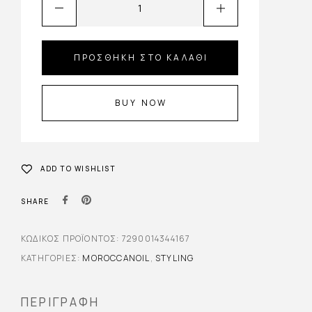
ΠΡΟΣΘΉΚΗ ΣΤΟ ΚΑΛΆΘΙ
BUY NOW
ADD TO WISHLIST
SHARE
ΚΩΔΙΚΌΣ ΠΡΟΪΌΝΤΟΣ:
7290014344167
ΚΑΤΗΓΟΡΊΕΣ:
MOROCCANOIL
,
STYLING
ΠΕΡΙΓΡΑΦΉ