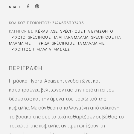
SHARE
ΚΩΔΙΚΌΣ ΠΡΟΪΌΝΤΟΣ:
3474636397495
ΚΑΤΗΓΟΡΊΕΣ:
KÉRASTASE
,
SPÉCIFIQUE ΓΙΑ ΕΥΑΊΣΘΗΤΟ
ΤΡΙΧΩΤΌ
,
SPÉCIFIQUE ΓΙΑ ΛΙΠΑΡΆ ΜΑΛΛΙΆ
,
SPÉCIFIQUE ΓΙΑ
ΜΑΛΛΙΆ ΜΕ ΠΙΤΥΡΊΔΑ
,
SPÉCIFIQUE ΓΙΑ ΜΑΛΛΙΆ ΜΕ
ΤΡΙΧΌΠΤΩΣΗ
,
ΜΑΛΛΙΆ
,
ΜΆΣΚΕΣ
ΠΕΡΙΓΡΑΦΉ
Η μάσκα Hydra-Apaisant ενυδατώνει και
καταπραΰνει, βελτιώνοντας την ποιότητα του
δέρματος και την άμυνα του τριχωτού της
κεφαλής. Με σύνθεση απαλλαγμένη από σιλικόνη,
τα βασικά της συστατικά καθαρίζουν σε βάθος το
τριχωτό της κεφαλής, αντιμετωπίζουν τη