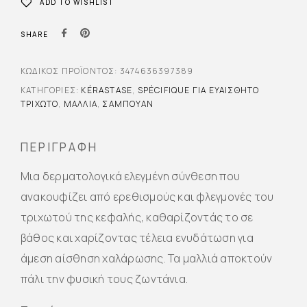
ADD TO WISHLIST
SHARE
ΚΩΔΙΚΌΣ ΠΡΟΪΌΝΤΟΣ:
3474636397389
ΚΑΤΗΓΟΡΊΕΣ:
KÉRASTASE
,
SPÉCIFIQUE ΓΙΑ ΕΥΑΊΣΘΗΤΟ
ΤΡΙΧΩΤΌ
,
ΜΑΛΛΙΆ
,
ΣΑΜΠΟΥΆΝ
ΠΕΡΙΓΡΑΦΉ
Μια δερματολογικά ελεγμένη σύνθεση που
ανακουφίζει από ερεθισμούς και φλεγμονές του
τριχωτού της κεφαλής, καθαρίζοντάς το σε
βάθος και χαρίζοντας τέλεια ενυδάτωση για
άμεση αίσθηση χαλάρωσης. Τα μαλλιά αποκτούν
πάλι την φυσική τους ζωντάνια.