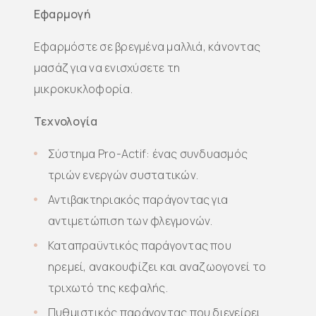
Εφαρμογή
Εφαρμόστε σε βρεγμένα μαλλιά, κάνοντας
μασάζ για να ενισχύσετε τη
μικροκυκλοφορία.
Τεχνολογία
Σύστημα Pro-Actif: ένας συνδυασμός
τριών ενεργών συστατικών.
Αντιβακτηριακός παράγοντας για
αντιμετώπιση των φλεγμονών.
Καταπραϋντικός παράγοντας που
ηρεμεί, ανακουφίζει και αναζωογονεί το
τριχωτό της κεφαλής.
Πυθμιστικός παράγοντας που διεγείρει