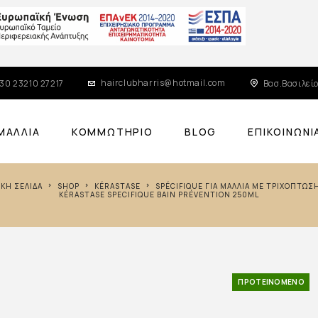
hairclubharris@hotmail.com
30 23210 27217
Βασ.Βασιλείο
ΜΑΛΛΙΆ
ΚΟΜΜΩΤΉΡΙΟ
BLOG
ΕΠΙΚΟΙΝΩΝΊ
ΧΙΚΉ ΣΕΛΊΔΑ
SHOP
KÉRASTASE
SPÉCIFIQUE ΓΙΑ ΜΑΛΛΙΆ ΜΕ ΤΡΙΧΌΠΤΩΣ
KÉRASTASE SPECIFIQUE BAIN PRÉVENTION 250ML
ΠΡΟΤΕΙΝΌΜΕΝΟ