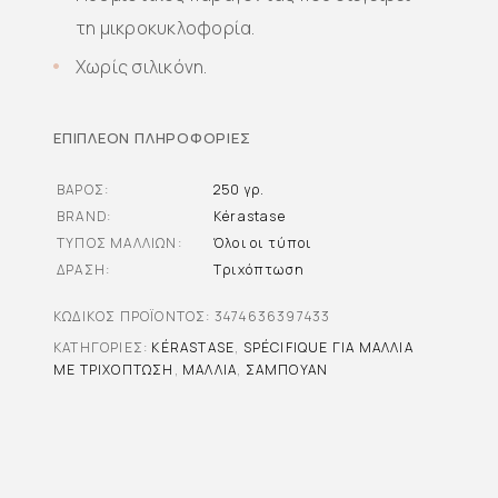
τη μικροκυκλοφορία.
Χωρίς σιλικόνη.
ΕΠΙΠΛΈΟΝ ΠΛΗΡΟΦΟΡΊΕΣ
ΒΆΡΟΣ
250 γρ.
BRAND
Kérastase
ΤΎΠΟΣ ΜΑΛΛΙΏΝ
Όλοι οι τύποι
ΔΡΆΣΗ
Τριχόπτωση
ΚΩΔΙΚΌΣ ΠΡΟΪΌΝΤΟΣ:
3474636397433
ΚΑΤΗΓΟΡΊΕΣ:
KÉRASTASE
,
SPÉCIFIQUE ΓΙΑ ΜΑΛΛΙΆ
ΜΕ ΤΡΙΧΌΠΤΩΣΗ
,
ΜΑΛΛΙΆ
,
ΣΑΜΠΟΥΆΝ