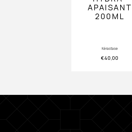
APAISAN
200ML
Kérastase
€
40,00