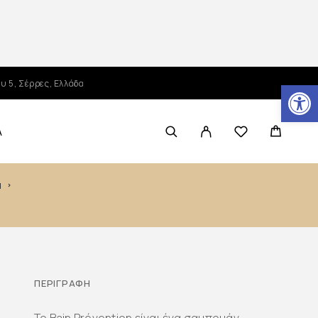
Ανοίξτε τη γραμμή εργαλείων
υ 5, Σέρρες, Ελλάδα
Α
Η
ΠΕΡΙΓΡΑΦΉ