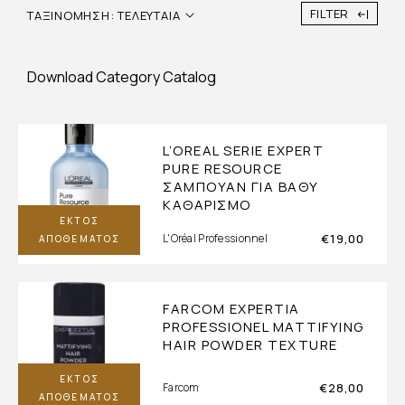
FILTER
ΤΑΞΙΝΌΜΗΣΗ: ΤΕΛΕΥΤΑΊΑ
Download Category Catalog
L’OREAL SERIE EXPERT
PURE RESOURCE
ΣΑΜΠΟΥΆΝ ΓΙΑ ΒΑΘΎ
ΚΑΘΑΡΙΣΜΌ
ΕΚΤΌΣ
€
19,00
L'Oréal Professionnel
ΑΠΟΘΈΜΑΤΟΣ
FARCOM EXPERTIA
PROFESSIONEL MATTIFYING
HAIR POWDER TEXTURE
ΕΚΤΌΣ
€
28,00
Farcom
ΑΠΟΘΈΜΑΤΟΣ