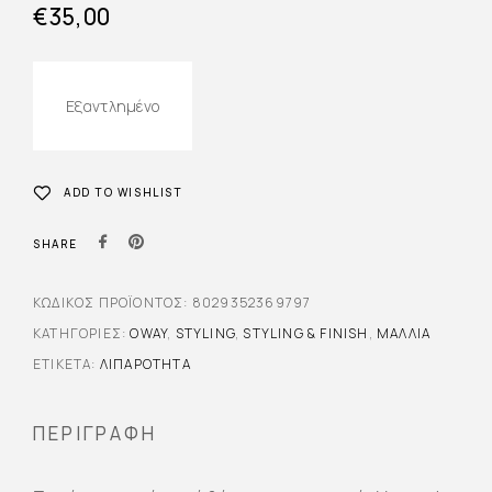
€
35,00
Εξαντλημένο
ADD TO WISHLIST
SHARE
ΚΩΔΙΚΌΣ ΠΡΟΪΌΝΤΟΣ:
8029352369797
ΚΑΤΗΓΟΡΊΕΣ:
OWAY
,
STYLING
,
STYLING & FINISH
,
ΜΑΛΛΙΆ
ΕΤΙΚΈΤΑ:
ΛΙΠΑΡΟΤΗΤΑ
ΠΕΡΙΓΡΑΦΉ