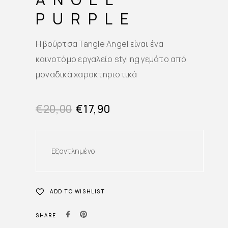
PURPLE
Η βούρτσα Tangle Angel είναι ένα
καινοτόμο εργαλείο styling γεμάτο από
μοναδικά χαρακτηριστικά
€
20,00
€
17,90
Εξαντλημένο
ADD TO WISHLIST
SHARE