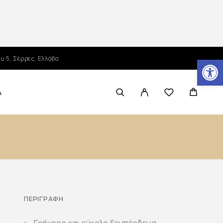
Ανοίξτε τη γραμμή εργαλείων
υ 5, Σέρρες, Ελλάδα
Α
E
ΠΕΡΙΓΡΑΦΉ