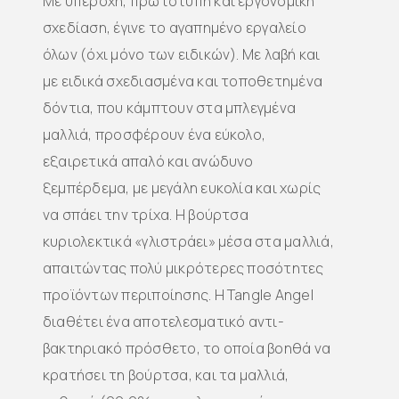
Με υπέροχη, πρωτότυπη και εργονομική
σχεδίαση, έγινε το αγαπημένο εργαλείο
όλων (όχι μόνο των ειδικών). Με λαβή και
με ειδικά σχεδιασμένα και τοποθετημένα
δόντια, που κάμπτουν στα μπλεγμένα
μαλλιά, προσφέρουν ένα εύκολο,
εξαιρετικά απαλό και ανώδυνο
ξεμπέρδεμα, με μεγάλη ευκολία και χωρίς
να σπάει την τρίχα. Η βούρτσα
κυριολεκτικά «γλιστράει» μέσα στα μαλλιά,
απαιτώντας πολύ μικρότερες ποσότητες
προϊόντων περιποίησης. Η Tangle Angel
διαθέτει ένα αποτελεσματικό αντι-
βακτηριακό πρόσθετο, το οποία βοηθά να
κρατήσει τη βούρτσα, και τα μαλλιά,