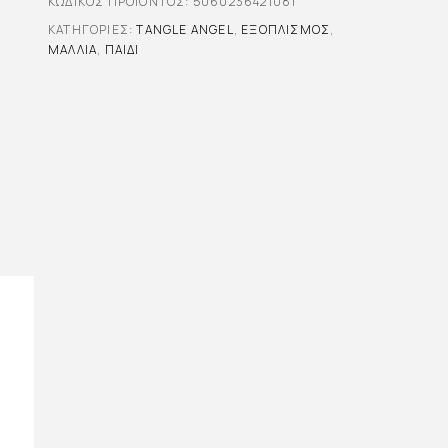
ΚΩΔΙΚΌΣ ΠΡΟΪΌΝΤΟΣ:
5060236421081
ΚΑΤΗΓΟΡΊΕΣ:
TANGLE ANGEL
,
ΕΞΟΠΛΙΣΜΌΣ
,
ΜΑΛΛΙΆ
,
ΠΑΙΔΊ