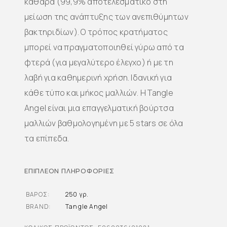
καθαρά (99,9% αποτελεσματικό στη
μείωση της ανάπτυξης των ανεπιθύμητων
βακτηριδίων). Ο τρόπος κρατήματος
μπορεί να πραγματοποιηθεί γύρω από τα
φτερά (για μεγαλύτερο έλεγχο) ή με τη
λαβή για καθημερινή χρήση. Ιδανική για
κάθε τύπο και μήκος μαλλιών. Η Tangle
Angel είναι μια επαγγελματική βούρτσα
μαλλιών βαθμολογημένη με 5 stars σε όλα
τα επίπεδα.
ΕΠΙΠΛΈΟΝ ΠΛΗΡΟΦΟΡΊΕΣ
ΒΆΡΟΣ
250 γρ.
BRAND
Tangle Angel