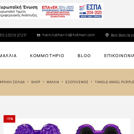
hairclubharris@hotmail.com
30 23210 27217
Βασ.Βασιλείο
ΜΑΛΛΙΆ
ΚΟΜΜΩΤΉΡΙΟ
BLOG
ΕΠΙΚΟΙΝΩΝΊ
ΑΡΧΙΚΉ ΣΕΛΊΔΑ
SHOP
ΜΑΛΛΙΆ
ΕΞΟΠΛΙΣΜΌΣ
TANGLE ANGEL PURPL
-11%