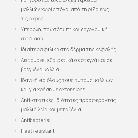
Γρήγορο και εύκολο ξεμπέρδεμα
μαλλιών χωρίς πόνο, από τη ρίζα έως
τις άκρες
Υπέροχη, πρωτότυπη και εργονομική
σχεδίαση
Ιδιαίτερα φιλική στο δέρμα της κεφαλής
Λειτουργεί εξαιρετικά σε στεγνά και σε
βρεγμένα μαλλιά
Ιδανική για όλους τους τύπους μαλλιών
και για χρήση με extensions
Anti-στατικές ιδιότητες προσφέροντας
μαλλιά λεία και μεταξένια
Antibacterial
Heat resistant