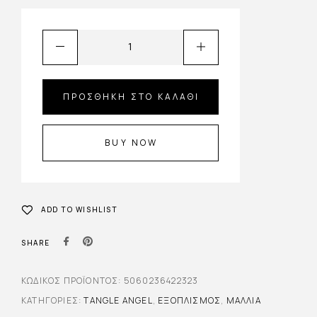
ΠΡΟΣΘΉΚΗ ΣΤΟ ΚΑΛΆΘΙ
BUY NOW
ADD TO WISHLIST
SHARE
ΚΩΔΙΚΌΣ ΠΡΟΪΌΝΤΟΣ:
5060236422323
ΚΑΤΗΓΟΡΊΕΣ:
TANGLE ANGEL
,
ΕΞΟΠΛΙΣΜΌΣ
,
ΜΑΛΛΙΆ