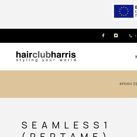
+
ΑΡΧΙΚΉ Σ
SEAMLESS1
(PEPTAME)