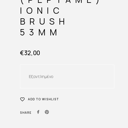
IONIC
BRUSH
53MM
€
32,00
Εξαντλημένο
ADD TO WISHLIST
SHARE