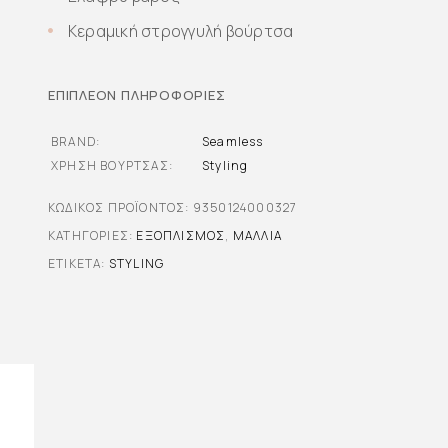
Κεραμική στρογγυλή βούρτσα
ΕΠΙΠΛΈΟΝ ΠΛΗΡΟΦΟΡΊΕΣ
BRAND
Seamless
ΧΡΉΣΗ ΒΟΎΡΤΣΑΣ
Styling
ΚΩΔΙΚΌΣ ΠΡΟΪΌΝΤΟΣ:
9350124000327
ΚΑΤΗΓΟΡΊΕΣ:
ΕΞΟΠΛΙΣΜΌΣ
,
ΜΑΛΛΙΆ
ΕΤΙΚΈΤΑ:
STYLING