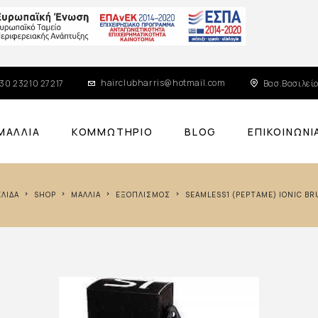
hairclubharris@hotmail.com
30 23210 27217
Βασ.Βασιλείο
ΜΑΛΛΙΆ
ΚΟΜΜΩΤΉΡΙΟ
BLOG
ΕΠΙΚΟΙΝΩΝΊ
ΕΛΊΔΑ
SHOP
ΜΑΛΛΙΆ
ΕΞΟΠΛΙΣΜΌΣ
SEAMLESS1 (PEPTAME) IONIC B