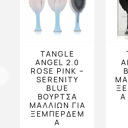
TANGLE
ANGEL 2.0
A
ROSE PINK –
SERENITY
ΜΑ
BLUE
Ξ
ΒΟΎΡΤΣΑ
Α
ΜΑΛΛΙΏΝ ΓΙΑ
ΞΕΜΠΈΡΔΕΜ
Α