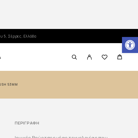
Ανοίξτε τη γραμμή εργαλείων
υ 5, Σέρρες, Ελλάδα
Α
RUSH 53MM
ΠΕΡΙΓΡΑΦΉ