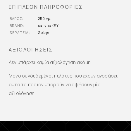
ΕΠΙΠΛΈΟΝ ΠΛΗΡΟΦΟΡΊΕΣ
ΒΆΡΟΣ
250 γρ.
BRAND
sarynaKEY
ΘΕΡΑΠΕΊΑ
Θρέψη
ΑΞΙΟΛΟΓΉΣΕΙΣ
Δεν υπάρχει καμία αξιολόγηση ακόμη.
Μόνο συνδεδεμένοι πελάτες που έχουν αγοράσει
αυτό το προϊόν μπορούν να αφήσουν μία
αξιολόγηση.