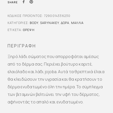
SHARE
ΚΩΔΙΚΌΣ ΠΡΟΪΌΝΤΟΣ:
7290014336230
ΚΑΤΗΓΟΡΊΕΣ:
BODY
,
SARYNAKEY
,
ΔΏΡΑ
,
ΜΑΛΛΙΆ
ΕΤΙΚΈΤΑ:
ΘΡΕΨΗ
ΠΕΡΙΓΡΑΦΉ
Ξηρό λάδι σώματος που απορροφάται αμέσως
από το δέρμα σας. Περιέχει βούτυρο καριτέ,
ελαιόλαδο και λάδι jojoba. Αυτά τα θρεπτικά έλαια
θα κλειδώσουν την υγρασία και θα κρατήσουν το
δέρμα ενυδατωμένο όλη την ημέρα. Το σύμπλεγμα
των βιταμινών βελτιώνει την υφή του δέρματος,
αφήνοντάς το απαλό και ενυδατωμένο.