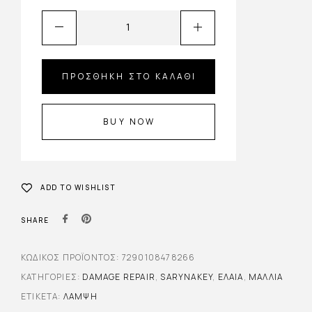
ΠΡΟΣΘΉΚΗ ΣΤΟ ΚΑΛΆΘΙ
BUY NOW
ADD TO WISHLIST
SHARE
ΚΩΔΙΚΌΣ ΠΡΟΪΌΝΤΟΣ:
7290108478266
ΚΑΤΗΓΟΡΊΕΣ:
DAMAGE REPAIR
,
SARYNAKEY
,
ΈΛΑΙΑ
,
ΜΑΛΛΙΆ
ΕΤΙΚΈΤΑ:
ΛΑΜΨΗ