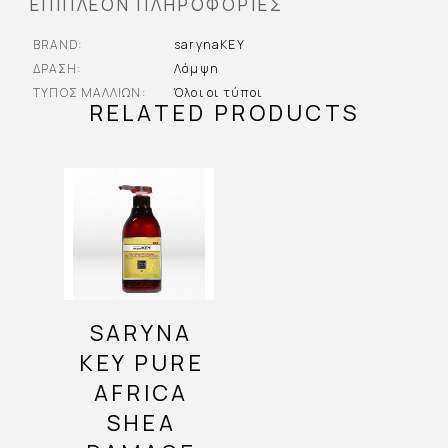
ΕΠΙΠΛΈΟΝ ΠΛΗΡΟΦΟΡΊΕΣ
BRAND
sarynaKEY
ΔΡΆΣΗ
Λάμψη
ΤΎΠΟΣ ΜΑΛΛΙΏΝ
Όλοι οι τύποι
RELATED PRODUCTS
SARYNA
KEY PURE
AFRICA
SHEA