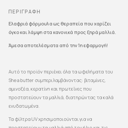
ΠΕΡΙΓΡΑΦΉ
Ελαφριά φόρμουλα ως θεραπεία που χαρίζει
όγκο και λάμψη στα
κανονικά προς ξηρά μαλλιά.
Άμεσα αποτελέσματα από την 1η εφαρμογή!
Αυτό το προϊόν περιέχει όλα τα ωφελήματα του
Shea butter συμπεριλαμβάνοντας: βιταμίνες,
αμινοξέα, κερατίνη και πρωτεΐνες που
προστατεύουν τα μαλλιά, διατηρώντας τα καλά
ενυδατωμένα.
Τα φίλτρα UV χρησιμοποιούνται για να
προστατεύουν τα μαλλιά από τον ήλιο και τις