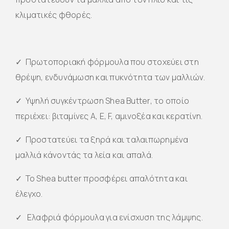
κλιματικές φθορές.
✓ Πρωτοποριακή φόρμουλα που στοχεύει στη
θρέψη, ενδυνάμωση και πυκνότητα των μαλλιών.
✓ Υψηλή συγκέντρωση Shea Butter, το οποίο
περιέχει: βιταμίνες A, E, F, αμινοξέα και κερατίνη.
✓ Προστατεύει τα ξηρά και ταλαιπωρημένα
μαλλιά κάνοντάς τα λεία και απαλά.
✓ Το Shea butter προσφέρει απαλότητα και
έλεγχο.
✓ Ελαφριά φόρμουλα για ενίσχυση της λάμψης.