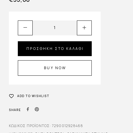
ΠΡΟΣΘΉΚΗ ΣΤΟ ΚΑΛΆΘΙ
BUY NOW
ADD TO WISHLIST
SHARE
ΚΩΔΙΚΌΣ ΠΡΟΪΌΝΤΟΣ:
7290012928468