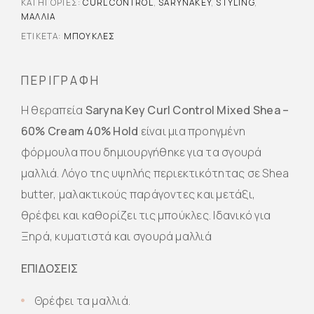
ΚΑΤΗΓΟΡΊΕΣ:
CURL CONTROL
,
SARYNAKEY
,
STYLING
,
ΜΑΛΛΙΆ
ΕΤΙΚΈΤΑ:
ΜΠΟΥΚΛΕΣ
ΠΕΡΙΓΡΑΦΉ
Η θεραπεία
Saryna Key Curl Control Mixed Shea –
60% Cream 40%
Hold
είναι μια προηγμένη
φόρμουλα που δημιουργήθηκε για τα σγουρά
μαλλιά. Λόγο της υψηλής περιεκτικότητας σε Shea
butter, μαλακτικούς παράγοντες και μετάξι,
θρέφει και καθορίζει τις μπούκλες. Ιδανικό για
Ξηρά, κυματιστά και σγουρά μαλλιά
ΕΠΙΔΟΣΕΙΣ
Θρέφει τα μαλλιά.