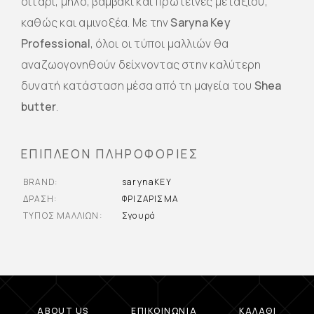
σιτάρι, μήλο, βαμβάκι και πρωτεΐνες μεταξιού,
καθώς και αμινοξέα. Με την
Saryna Key
Professional
, όλοι οι τύποι μαλλιών θα
αναζωογονηθούν δείχνοντας στην καλύτερη
δυνατή κατάσταση μέσα από τη μαγεία του
Shea
butter
.
ΕΠΙΠΛΈΟΝ ΠΛΗΡΟΦΟΡΊΕΣ
BRAND
sarynaKEY
ΔΡΆΣΗ
ΦΡΙΖΑΡΙΣΜΑ
ΤΎΠΟΣ ΜΑΛΛΙΏΝ
Σγουρά
ABOUT US
ΕΠΙΚΟΙΝΩΝΊΑ
ΚΑΛΆΘΙ