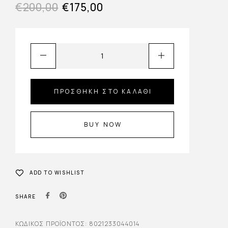
€
200,00
€
175,00
ΠΡΟΣΘΉΚΗ ΣΤΟ ΚΑΛΆΘΙ
BUY NOW
ADD TO WISHLIST
SHARE
ΚΩΔΙΚΌΣ ΠΡΟΪΌΝΤΟΣ:
8021233044014