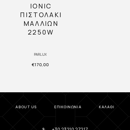
IONIC
ΠΙΣΤΟΛΆΚΙ
ΜΑΛΛΙΏΝ
2250W
PARLUX
€
170,00
ABOUT US
ΕΠΙΚΟΙΝΩΝΊΑ
ΚΑΛΆΘΙ
+30 23210 27217