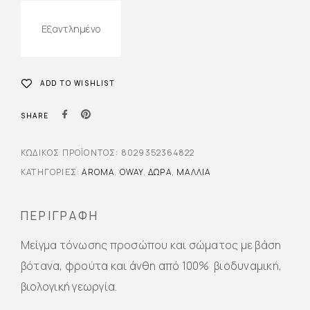
Εξαντλημένο
ADD TO WISHLIST
SHARE
ΚΩΔΙΚΌΣ ΠΡΟΪΌΝΤΟΣ:
8029352364822
ΚΑΤΗΓΟΡΊΕΣ:
AROMA
,
OWAY
,
ΔΏΡΑ
,
ΜΑΛΛΙΆ
ΠΕΡΙΓΡΑΦΉ
Μείγμα τόνωσης προσώπου και σώματος με βάση
βότανα, φρούτα και άνθη από 100% βιοδυναμική,
βιολογική γεωργία.