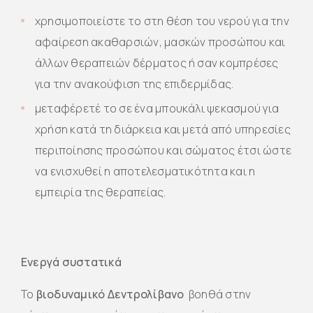
χρησιμοποιείστε το στη θέση του νερού για την
αφαίρεση ακαθαρσιών, μασκών προσώπου και
άλλων θεραπειών δέρματος ή σαν κομπρέσες
για την ανακούφιση της επιδερμίδας.
μεταφέρετέ το σε ένα μπουκάλι ψεκασμού για
χρήση κατά τη διάρκεια και μετά από υπηρεσίες
περιποίησης προσώπου και σώματος έτσι ώστε
να ενισχυθεί η αποτελεσματικότητα και η
εμπειρία της θεραπείας.
Ενεργά συστατικά
Το
βιοδυναμικό Δεντρολίβανο
βοηθά στην