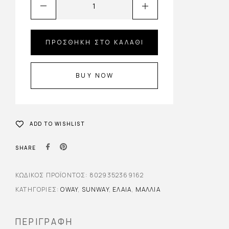
ΠΡΟΣΘΉΚΗ ΣΤΟ ΚΑΛΆΘΙ
BUY NOW
ADD TO WISHLIST
SHARE
ΚΩΔΙΚΌΣ ΠΡΟΪΌΝΤΟΣ:
8029352369162
ΚΑΤΗΓΟΡΊΕΣ:
OWAY
,
SUNWAY
,
ΈΛΑΙΑ
,
ΜΑΛΛΙΆ
ΠΕΡΙΓΡΑΦΉ