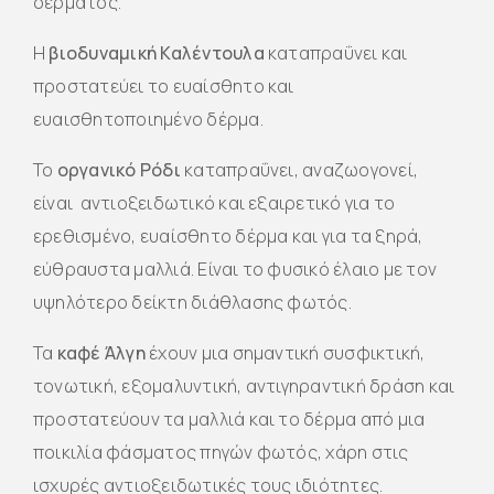
δέρματος.
Η
βιοδυναμική Καλέντουλα
καταπραΰνει και
προστατεύει το ευαίσθητο και
ευαισθητοποιημένο δέρμα.
Το
οργανικό Ρόδι
καταπραΰνει, αναζωογονεί,
είναι αντιοξειδωτικό και εξαιρετικό για το
ερεθισμένο, ευαίσθητο δέρμα και για τα ξηρά,
εύθραυστα μαλλιά. Είναι το φυσικό έλαιο με τον
υψηλότερο δείκτη διάθλασης φωτός.
Τα
καφέ Άλγη
έχουν μια σημαντική συσφικτική,
τονωτική, εξομαλυντική, αντιγηραντική δράση και
προστατεύουν τα μαλλιά και το δέρμα από μια
ποικιλία φάσματος πηγών φωτός, χάρη στις
ισχυρές αντιοξειδωτικές τους ιδιότητες.