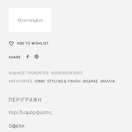
Εξαντλημένο
ADD TO WISHLIST
SHARE
ΚΩΔΙΚΌΣ ΠΡΟΪΌΝΤΟΣ:
8029352163203
ΚΑΤΗΓΟΡΊΕΣ:
OWAY
,
STYLING & FINISH
,
ΆΝΔΡΑΣ
,
ΜΑΛΛΙΆ
ΠΕΡΙΓΡΑΦΉ
Κερί διαμόρφωσης.
Οφέλη