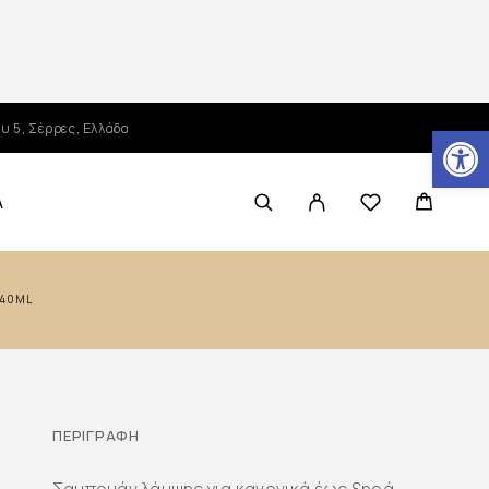
Ανοίξτε τη γραμμή εργαλείων
υ 5, Σέρρες, Ελλάδα
Α
240ML
ΠΕΡΙΓΡΑΦΉ