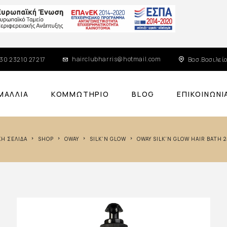
hairclubharris@hotmail.com
30 23210 27217
Βασ.Βασιλείο
ΜΑΛΛΙΆ
ΚΟΜΜΩΤΉΡΙΟ
BLOG
ΕΠΙΚΟΙΝΩΝΊ
ΙΚΉ ΣΕΛΊΔΑ
SHOP
OWAY
SILK’N GLOW
OWAY SILK’N GLOW HAIR BATH 