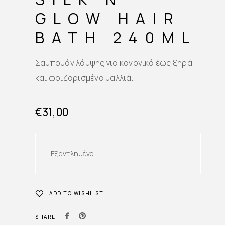
GLOW HAIR
BATH 240ML
Σαμπουάν λάμψης για κανονικά έως ξηρά
και φριζαρισμένα μαλλιά.
€
31,00
Εξαντλημένο
ADD TO WISHLIST
SHARE