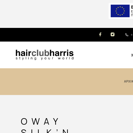
+
ΑΡΧ
OWAY
SILK’N