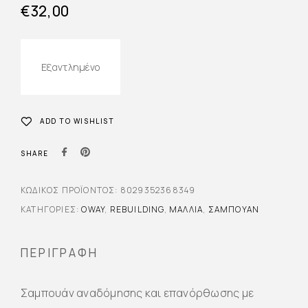
€
32,00
Εξαντλημένο
ADD TO WISHLIST
SHARE
ΚΩΔΙΚΌΣ ΠΡΟΪΌΝΤΟΣ:
8029352368349
ΚΑΤΗΓΟΡΊΕΣ:
OWAY
,
REBUILDING
,
ΜΑΛΛΙΆ
,
ΣΑΜΠΟΥΆΝ
ΠΕΡΙΓΡΑΦΉ
Σαμπουάν αναδόμησης και επανόρθωσης με