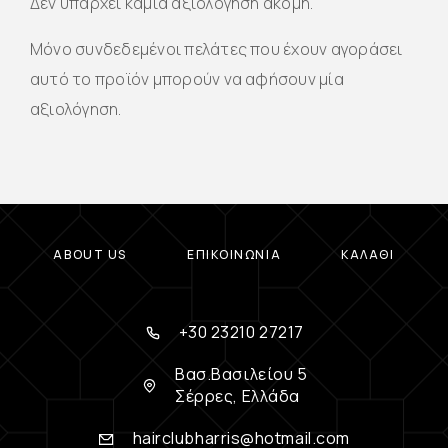
Δεν υπάρχει καμία αξιολόγηση ακόμη.
Μόνο συνδεδεμένοι πελάτες που έχουν αγοράσει
αυτό το προϊόν μπορούν να αφήσουν μία
αξιολόγηση.
ABOUT US
ΕΠΙΚΟΙΝΩΝΊΑ
ΚΑΛΆΘΙ
+30 23210 27217
Βασ.Βασιλείου 5
Σέρρες, Ελλάδα
hairclubharris@hotmail.com