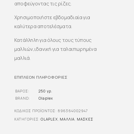
αποφεύγοντας τις ρίζες.
Χρησιμοποιήστε εβδομαδιαία για
καλύτερα αποτελέσματα.
Κατάλληλη για όλους τους τύπους
μαλλιών,ιδανική για ταλαιπωρημένα
μαλλιά.
ΕΠΙΠΛΈΟΝ ΠΛΗΡΟΦΟΡΊΕΣ
ΒΆΡΟΣ
250 γρ.
BRAND
Olaplex
ΚΩΔΙΚΌΣ ΠΡΟΪΌΝΤΟΣ:
896364002947
ΚΑΤΗΓΟΡΊΕΣ:
OLAPLEX
,
ΜΑΛΛΙΆ
,
ΜΆΣΚΕΣ