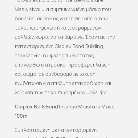
Το Olaplex No.8 Bond Intense Moisture
Mask, είναι μια συμπυκνωμένη μάσκα που
δουλεύει σε βάθος για τη θεραπεία των
ταλαιπωρημένων ή κατεστραμμένων
μαλλιών,χωρίς να τα βαραίνει.Έχοντας την
πατενταρισμένη Olaplex Bond Building
τεχνολογία, η υψηλής πυκνότητας
επανορθωτική μάσκα, προσφέρει λάμψη
και σώμα, σε συνδυασμό με ισχυρή
ενυδάτωση για απόλυτη επανόρθωση και
λείανση των ταλαιπωρημένων μαλλιών.
Olaplex No.8 Bond Intense Moisture Mask
100ml
Εμπλουτισμένη με πατενταρισμένη