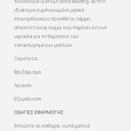
τεχνολογία OLAPLEX Bond Building, αυτή η
ιδιαίτερα συμπυκνωμένη μάσκα
επανορθώσεως προσθέτει λάμψη,
απαλότητα και σώμα, ενώ παρέχει έντονη
υγρασία για τη θεραπεία των
ταλαιπωρημένων μαλλιών.
Ξηρότητα.
Φριζάρισμα.
Λείανση.
Εξομάλυνση
ΟΔΗΓΙΕΣ ΕΦΑΡΜΟΓΗΣ
Απλώστε σε καθαρά, νωπά μαλλιά