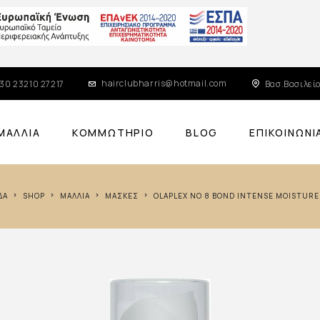
hairclubharris@hotmail.com
30 23210 27217
Βασ.Βασιλείο
ΜΑΛΛΙΆ
ΚΟΜΜΩΤΉΡΙΟ
BLOG
ΕΠΙΚΟΙΝΩΝΊ
ΔΑ
SHOP
ΜΑΛΛΙΆ
ΜΆΣΚΕΣ
OLAPLEX NO 8 BOND INTENSE MOISTUR