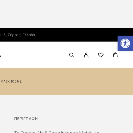
Ανοίξτε τη γραμμή εργαλείων
υ 5, Σέρρες, Ελλάδα
Α
E MASK 100ML
ΠΕΡΙΓΡΑΦΉ