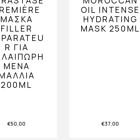
ÉRASTASE
MOROCCAN
REMIÈRE
OIL INTENSE
ΜΆΣΚΑ
HYDRATING
FILLER
MASK 250M
ÉPARATEU
R ΓΙΑ
ΑΛΑΙΠΩΡΗ
ΜΈΝΑ
ΜΑΛΛΙΆ
200ML
€
50,00
€
37,00