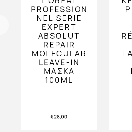
L’ORÉAL
K
PROFESSION
P
NEL SERIE
EXPERT
ABSOLUT
R
REPAIR
MOLECULAR
Τ
LEAVE-IN
ΜΆΣΚΑ
100ML
€
28,00