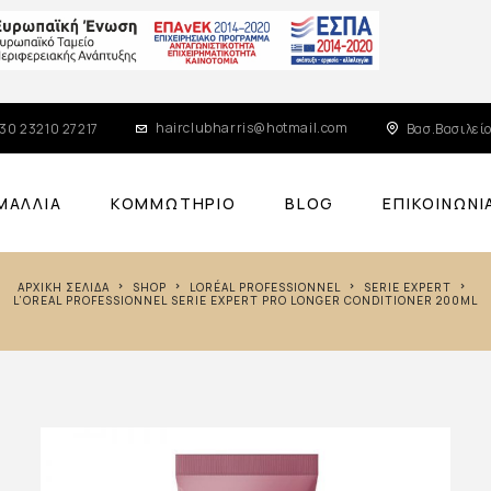
hairclubharris@hotmail.com
30 23210 27217
Βασ.Βασιλείο
ΜΑΛΛΙΆ
ΚΟΜΜΩΤΉΡΙΟ
BLOG
ΕΠΙΚΟΙΝΩΝΊ
ΑΡΧΙΚΉ ΣΕΛΊΔΑ
SHOP
LORÉAL PROFESSIONNEL
SERIE EXPERT
L’OREAL PROFESSIONNEL SERIE EXPERT PRO LONGER CONDITIONER 200ML