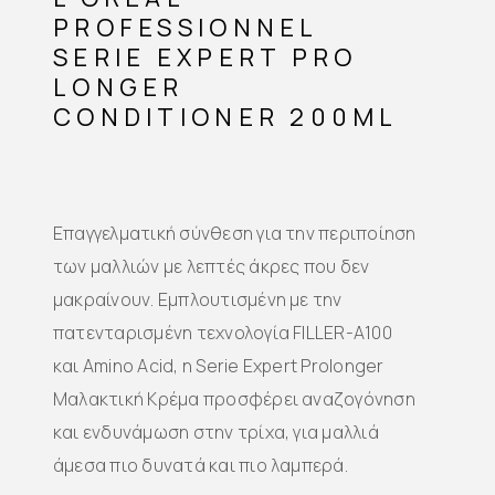
PROFESSIONNEL
SERIE EXPERT PRO
LONGER
CONDITIONER 200ML
Επαγγελματική σύνθεση για την περιποίηση
των μαλλιών με λεπτές άκρες που δεν
μακραίνουν. Εμπλουτισμένη με την
πατενταρισμένη τεχνολογία FILLER-A100
και Amino Acid, η Serie Expert Prolonger
Μαλακτική Κρέμα προσφέρει αναζογόνηση
και ενδυνάμωση στην τρίχα, για μαλλιά
άμεσα πιο δυνατά και πιο λαμπερά.