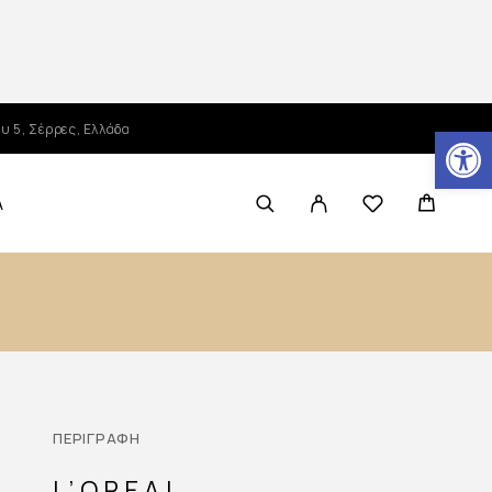
Ανοίξτε τη γραμμή εργαλείων
υ 5, Σέρρες, Ελλάδα
Α
ΠΕΡΙΓΡΑΦΉ
L’OREAL