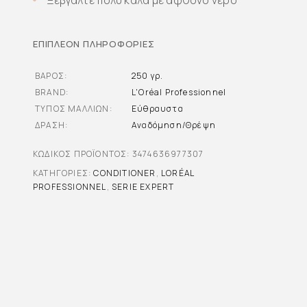
Ξεβγάλτε πολύ καλά με άφθονο νερό
ΕΠΙΠΛΈΟΝ ΠΛΗΡΟΦΟΡΊΕΣ
ΒΆΡΟΣ
250 γρ.
BRAND
L'Oréal Professionnel
ΤΎΠΟΣ ΜΑΛΛΙΏΝ
Εύθραυστα
ΔΡΆΣΗ
Αναδόμηση/Θρέψη
ΚΩΔΙΚΌΣ ΠΡΟΪΌΝΤΟΣ:
3474636977307
ΚΑΤΗΓΟΡΊΕΣ:
CONDITIONER
,
LORÉAL
PROFESSIONNEL
,
SERIE EXPERT