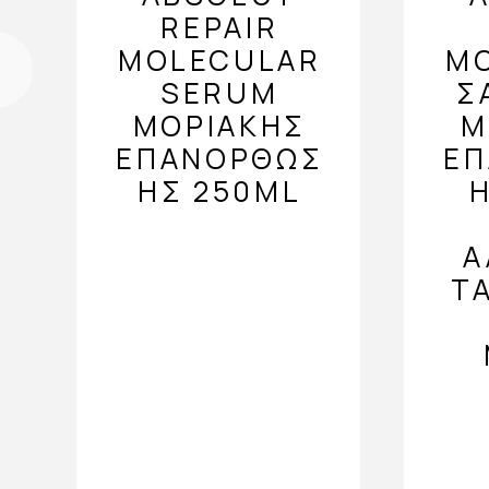
REPAIR
MOLECULAR
M
SERUM
Σ
ΜΟΡΙΑΚΉΣ
Μ
ΕΠΑΝΌΡΘΩΣ
Ε
ΗΣ 250ML
Η
Ά
Τ