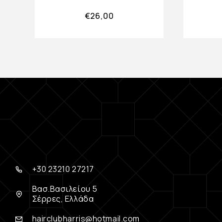
€
26,00
+30 23210 27217
Βασ.Βασιλείου 5
Σέρρες, Ελλάδα
hairclubharris@hotmail.com