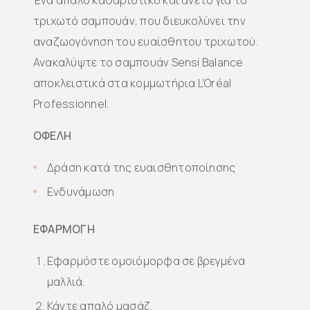
Ένα απαλό καθαριστικό και άνετο για το
τριχωτό σαμπουάν, που διευκολύνει την
αναζωογόνηση του ευαίσθητου τριχωτού.
Ανακαλύψτε το σαμπουάν Sensi Balance
αποκλειστικά στα κομμωτήρια L’Oréal
Professionnel.
ΟΦΕΛΗ
Δράση κατά της ευαισθητοποίησης
Ενδυνάμωση
ΕΦΑΡΜΟΓΗ
Εφαρμόστε ομοιόμορφα σε βρεγμένα
μαλλιά.
Κάντε απαλό μασάζ.