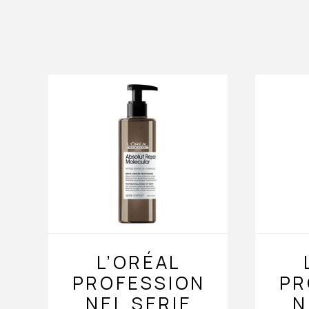
L’ORÉAL
PROFESSION
PR
NEL SERIE
N