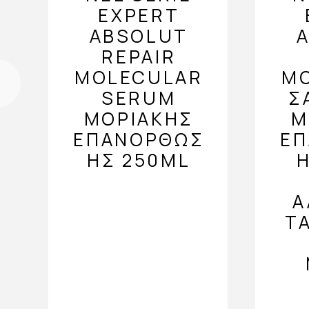
EXPERT
ABSOLUT
REPAIR
MOLECULAR
M
SERUM
Σ
ΜΟΡΙΑΚΉΣ
Μ
ΕΠΑΝΌΡΘΩΣ
Ε
ΗΣ 250ML
Η
Ά
Τ