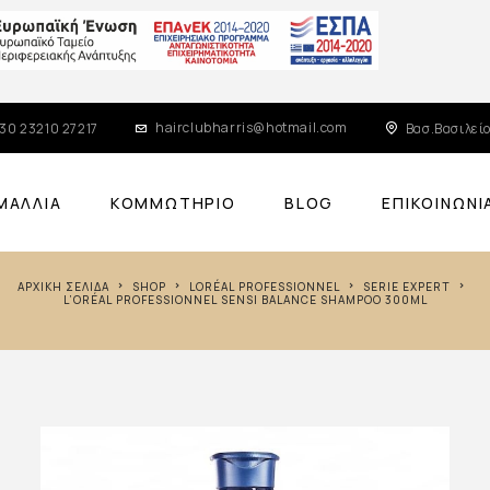
hairclubharris@hotmail.com
30 23210 27217
Βασ.Βασιλείο
ΜΑΛΛΙΆ
ΚΟΜΜΩΤΉΡΙΟ
BLOG
ΕΠΙΚΟΙΝΩΝΊ
ΑΡΧΙΚΉ ΣΕΛΊΔΑ
SHOP
LORÉAL PROFESSIONNEL
SERIE EXPERT
L’ORÉAL PROFESSIONNEL SENSI BALANCE SHAMPOO 300ML