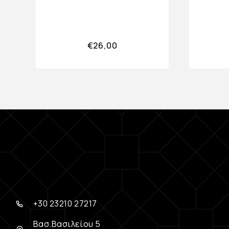
€
26,00
+30 23210 27217
Βασ.Βασιλείου 5