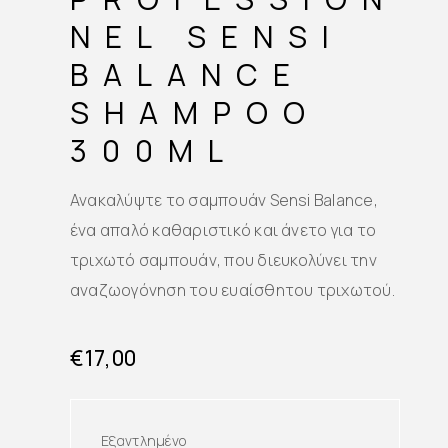
NEL SENSI
BALANCE
SHAMPOO
300ML
Ανακαλύψτε το σαμπουάν Sensi Balance,
ένα απαλό καθαριστικό και άνετο για το
τριχωτό σαμπουάν, που διευκολύνει την
αναζωογόνηση του ευαίσθητου τριχωτού.
€
17,00
Εξαντλημένο