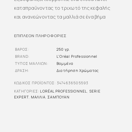
καταπραΰνοντας το τριχωτό της κεφαλής
και ανανεώνοντας τα μαλλιά σε ένα βήμα
ΕΠΙΠΛΈΟΝ ΠΛΗΡΟΦΟΡΊΕΣ
ΒΆΡΟΣ
250 γρ.
BRAND
L'Oréal Professionnel
ΤΎΠΟΣ ΜΑΛΛΙΏΝ
Βαμμένα
ΔΡΆΣΗ
Διατήρηση Χρώματος
ΚΩΔΙΚΌΣ ΠΡΟΪΌΝΤΟΣ:
3474636505593
ΚΑΤΗΓΟΡΊΕΣ:
LORÉAL PROFESSIONNEL
,
SERIE
EXPERT
,
ΜΑΛΛΙΆ
,
ΣΑΜΠΟΥΆΝ