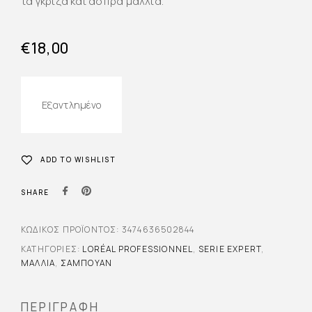
τα γκρίζα και άσπρα μαλλιά.
€
18,00
Εξαντλημένο
ADD TO WISHLIST
SHARE
ΚΩΔΙΚΌΣ ΠΡΟΪΌΝΤΟΣ:
3474636502844
ΚΑΤΗΓΟΡΊΕΣ:
LORÉAL PROFESSIONNEL
,
SERIE EXPERT
,
ΜΑΛΛΙΆ
,
ΣΑΜΠΟΥΆΝ
ΠΕΡΙΓΡΑΦΉ