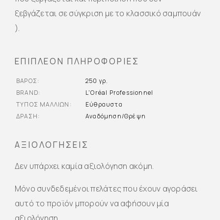
ξεβγάζεται σε σύγκριση με το κλασσικό σαμπουάν
).
ΕΠΙΠΛΈΟΝ ΠΛΗΡΟΦΟΡΊΕΣ
ΒΆΡΟΣ
250 γρ.
BRAND
L'Oréal Professionnel
ΤΎΠΟΣ ΜΑΛΛΙΏΝ
Εύθραυστα
ΔΡΆΣΗ
Αναδόμηση/Θρέψη
ΑΞΙΟΛΟΓΉΣΕΙΣ
Δεν υπάρχει καμία αξιολόγηση ακόμη.
Μόνο συνδεδεμένοι πελάτες που έχουν αγοράσει
αυτό το προϊόν μπορούν να αφήσουν μία
αξιολόγηση.