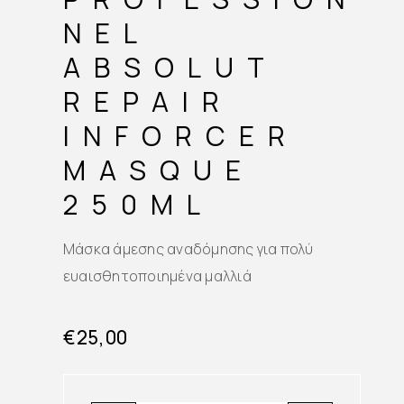
NEL
ABSOLUT
REPAIR
INFORCER
MASQUE
250ML
Μάσκα άμεσης αναδόμησης για πολύ
ευαισθητοποιημένα μαλλιά
€
25,00