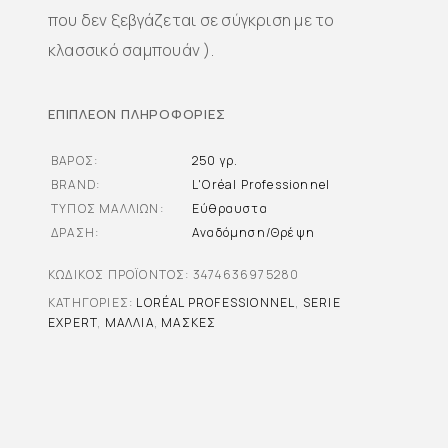
που δεν ξεβγάζεται σε σύγκριση με το
κλασσικό σαμπουάν ).
ΕΠΙΠΛΈΟΝ ΠΛΗΡΟΦΟΡΊΕΣ
ΒΆΡΟΣ
250 γρ.
BRAND
L'Oréal Professionnel
ΤΎΠΟΣ ΜΑΛΛΙΏΝ
Εύθραυστα
ΔΡΆΣΗ
Αναδόμηση/Θρέψη
ΚΩΔΙΚΌΣ ΠΡΟΪΌΝΤΟΣ:
3474636975280
ΚΑΤΗΓΟΡΊΕΣ:
LORÉAL PROFESSIONNEL
,
SERIE
EXPERT
,
ΜΑΛΛΙΆ
,
ΜΆΣΚΕΣ