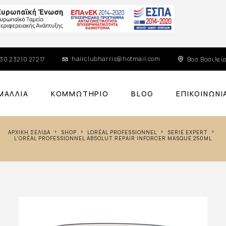
hairclubharris@hotmail.com
30 23210 27217
Βασ.Βασιλείο
ΜΑΛΛΙΆ
ΚΟΜΜΩΤΉΡΙΟ
BLOG
ΕΠΙΚΟΙΝΩΝΊ
ΑΡΧΙΚΉ ΣΕΛΊΔΑ
SHOP
LORÉAL PROFESSIONNEL
SERIE EXPERT
L’ORÉAL PROFESSIONNEL ABSOLUT REPAIR INFORCER MASQUE 250ML