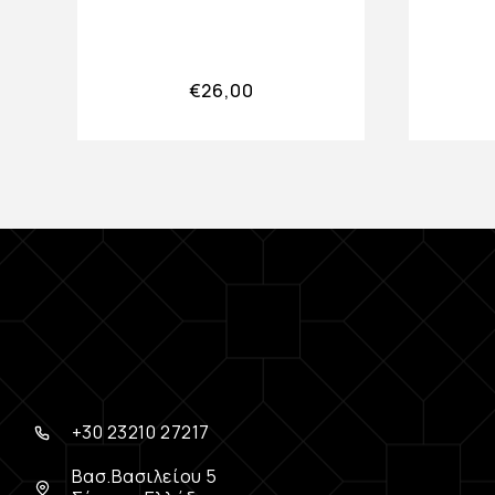
€
26,00
+30 23210 27217
Βασ.Βασιλείου 5