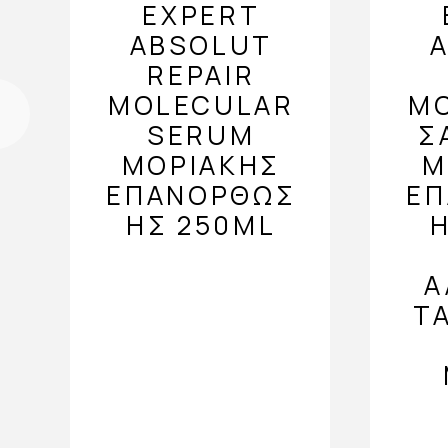
EXPERT
ABSOLUT
REPAIR
MOLECULAR
M
SERUM
Σ
ΜΟΡΙΑΚΉΣ
Μ
ΕΠΑΝΌΡΘΩΣ
Ε
ΗΣ 250ML
Η
Ά
Τ