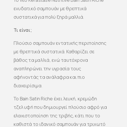
Το νέο Kérastase Nutritive Bain Satin Riche
ενυδατικό σαμπουάν με θρεπτικά
συστατικά για πολύ ξηρά μαλλιά.
Τι είναι;
Πλούσιο σαμπουάν εντατικής περιποίησης
με θρεπτικά συστατικά. Καθαρίζει σε
βάθος τα μαλλιά, ενώ ταυτόχρονα
αναπληρώνει την υγρασία τους
αφήνοντάς τα ανάλαφρα και πιο
διαχειρίσιμα.
Το Bain Satin Riche έχει λευκή, κρεμώδη
τζελ υφή που δημιουργεί πλούσιο αφρό για
ελαχιστοποίηση της τριβής, κάτι που το
καθιστά το ιδανικό σαμπουάν για τριχωτό