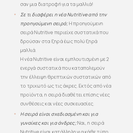
σαν μια διατροφή για τα μαλλιά!
Σε τι διαφέρει η νέα Nutritive από την
προηγούμενη σειρά;
Η προηγούμενη
σειρά Nutritive περιείχε συστατικά που
δρούσαν στα ξηρά έως πολύ ξηρά
μαλλιά.
Η νέα Nutritive είναι εμπλουτισμένη με 2
ενεργά συστατικά που καταπολεμούν
την έλλειψη θρεπτικών συστατικών από
το τριχωτό ως τις άκρες. Εκτός από νέα
προϊόντα, η σειρά διαθέτει επίσης νέες
συνθέσεις και νέες συσκευασίες.
Η σειρά είναι σχεδιασμένη και για
γυναίκες και για άνδρες;
Ναι, η σειρά
Nutritive είναι κατάλληλη για κάθε τύπο