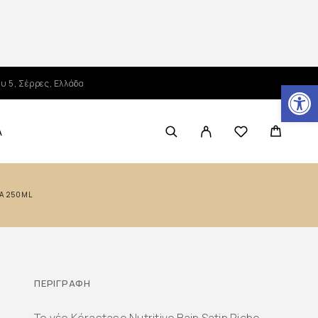
Ανοίξτε τη γραμμή εργαλείων
υ 5, Σέρρες, Ελλάδα
Α
ΙΆ 250ML
ΠΕΡΙΓΡΑΦΉ