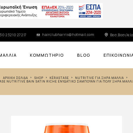
hairclubharris@hotmail.com
30 23210 27217
Βασ.Βασιλείο
ΜΑΛΛΙΆ
ΚΟΜΜΩΤΉΡΙΟ
BLOG
ΕΠΙΚΟΙΝΩΝΊ
ΑΡΧΙΚΉ ΣΕΛΊΔΑ
SHOP
KÉRASTASE
NUTRITIVE ΓΙΑ ΞΗΡΆ ΜΑΛΛΙΆ
ASE NUTRITIVE BAIN SATIN RICHE ΕΝΥΔΑΤΙΚΌ ΣΑΜΠΟΥΆΝ ΓΙΑ ΠΟΛΎ ΞΗΡΆ ΜΑΛΛ