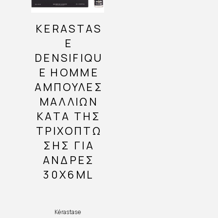
KERASTAS
E
DENSIFIQU
E HOMME
ΑΜΠΟΎΛΕΣ
ΜΑΛΛΙΏΝ
ΚΑΤΆ ΤΗΣ
ΤΡΙΧΌΠΤΩ
ΣΗΣ ΓΙΑ
ΆΝΔΡΕΣ
30X6ML
Kérastase