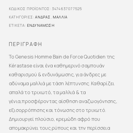
ΚΩΔΙΚΌΣ ΠΡΟΪΌΝΤΟΣ:
3474637077525
ΚΑΤΗΓΟΡΊΕΣ:
ΆΝΔΡΑΣ
,
ΜΑΛΛΙΆ
ΕΤΙΚΈΤΑ:
ΕΝΔΥΝΑΜΩΣΗ
ΠΕΡΙΓΡΑΦΉ
Το Genesis Homme Bain de Force Quotidien της
Kérastase είναι ένα καθημερινό σαμπουάν
καθαρισμού & ενδυνάμωσης, για άνδρες με
αδύναμα μαλλιά με τάση λέπτυνσης. Καθαρίζει
απαλά το τριχωτό, τα μαλλιά & τα
γένια,προσφέροντας αίσθηση αναζωογόνησης,
εξισορρόπησης και τόνωσης στο τριχωτό.
Δημιουργεί πλούσιο, κρεμώδη αφρό που
απομακρύνει τους ρύπους και την περίσσεια