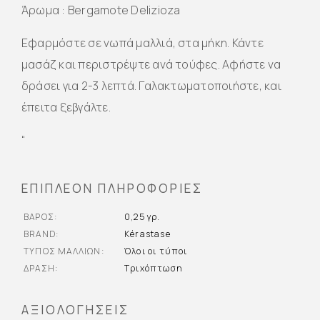
Άρωμα : Bergamote Delizioza
Εφαρμόστε σε νωπά μαλλιά, στα μήκη. Κάντε
μασάζ και περιστρέψτε ανά τούφες. Αφήστε να
δράσει για 2-3 λεπτά. Γαλακτωματοποιήστε, και
έπειτα ξεβγάλτε.
“
ΕΠΙΠΛΈΟΝ ΠΛΗΡΟΦΟΡΊΕΣ
ΒΆΡΟΣ
0,25 γρ.
BRAND
Kérastase
ΤΎΠΟΣ ΜΑΛΛΙΏΝ
Όλοι οι τύποι
ΔΡΆΣΗ
Τριχόπτωση
ΑΞΙΟΛΟΓΉΣΕΙΣ