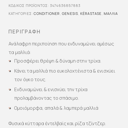
ΚΩΔΙΚΌΣ ΠΡΟΪΌΝΤΟΣ:
3474636857883
ΚΑΤΗΓΟΡΊΕΣ:
CONDITIONER
,
GENESIS
,
KÉRASTASE
,
ΜΑΛΛΙΆ
ΠΕΡΙΓΡΑΦΉ
Ανάλαφρη περιποίηση που ενδυναμώνει αμέσως
τα μαλλιά:
Προσφέρει θρέψη & δύναμη στην τρίχα.
Κάνει τα μαλλιά πιο ευκολοχτένιστα & ενισχύει
τον όγκο τους.
Ενδυναμώνει & ενισχύει την τρίχα
προλαμβάνοντας το σπάσιμο.
Ομοιόμορφα, απαλά & λαμπερά μαλλιά
Φυσικά κύτταρα έντελβαϊς και ρίζα τζίντζερ.