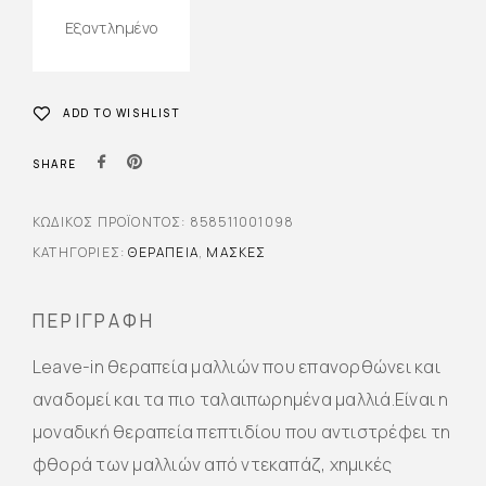
Εξαντλημένο
ADD TO WISHLIST
SHARE
ΚΩΔΙΚΌΣ ΠΡΟΪΌΝΤΟΣ:
858511001098
ΚΑΤΗΓΟΡΊΕΣ:
ΘΕΡΑΠΕΊΑ
,
ΜΆΣΚΕΣ
ΠΕΡΙΓΡΑΦΉ
Leave-in θεραπεία μαλλιών που επανορθώνει και
αναδομεί και τα πιο ταλαιπωρημένα μαλλιά.Είναι η
μοναδική θεραπεία πεπτιδίου που αντιστρέφει τη
φθορά των μαλλιών από ντεκαπάζ, χημικές