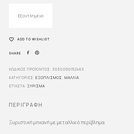
Εξαντλημένο
ADD TO WISHLIST
SHARE
ΚΩΔΙΚΌΣ ΠΡΟΪΌΝΤΟΣ:
3030050152463
ΚΑΤΗΓΟΡΊΕΣ:
ΕΞΟΠΛΙΣΜΌΣ
,
ΜΑΛΛΙΆ
ΕΤΙΚΈΤΑ:
ΞΥΡΙΣΜΑ
ΠΕΡΙΓΡΑΦΉ
Ξυριστική μηχανή με μεταλλικό περίβλημα.