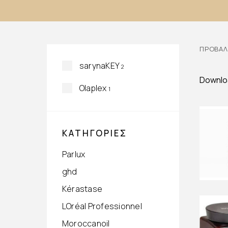
ΠΡΟΒΆΛ
sarynaKEY
2
Downlo
Olaplex
1
ΚΑΤΗΓΟΡΊΕΣ
Parlux
ghd
Kérastase
LOréal Professionnel
Moroccanoil