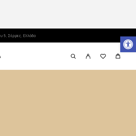
Ανοίξτε τη γραμμή εργαλείων
υ 5, Σέρρες, Ελλάδα
Α