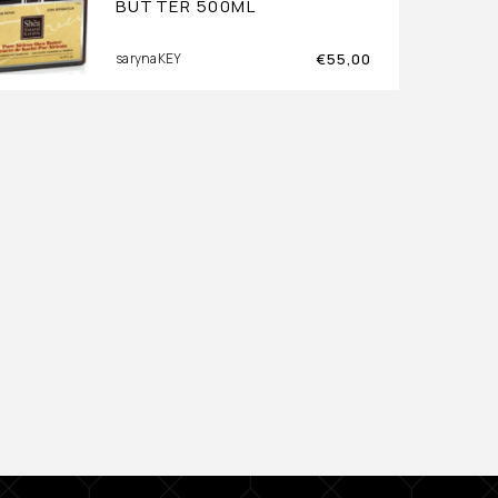
BUTTER 500ML
€
55,00
sarynaKEY