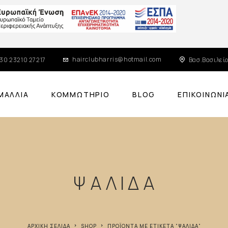
hairclubharris@hotmail.com
30 23210 27217
Βασ.Βασιλείο
ΜΑΛΛΙΆ
ΚΟΜΜΩΤΉΡΙΟ
BLOG
ΕΠΙΚΟΙΝΩΝΊ
ΨΑΛΙΔΑ
ΑΡΧΙΚΉ ΣΕΛΊΔΑ
SHOP
ΠΡΟΪΌΝΤΑ ΜΕ ΕΤΙΚΈΤΑ “ΨΑΛΙΔΑ”