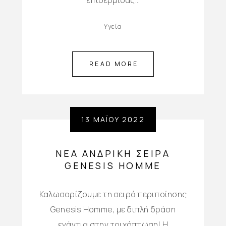
επιδερμίδας…
Υγεία
READ MORE
13 ΜΑΪ́ΟΥ 2022
ΝΕΑ ΑΝΔΡΙΚΉ ΣΕΙΡΆ
GENESIS HOMME
Καλωσορίζουμε τη σειρά περιποίησης
Genesis Homme, με διπλή δράση
ενάντια στην τριχόπτωση! H