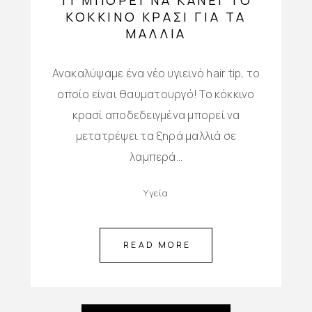
ΤΙ ΜΠΟΡΕΊ ΝΑ ΚΆΝΕΙ ΤΟ
ΚΌΚΚΙΝΟ ΚΡΑΣΊ ΓΙΑ ΤΑ
ΜΑΛΛΙΆ
Ανακαλύψαμε ένα νέο υγιεινό hair tip, το
οποίο είναι θαυματουργό! Το κόκκινο
κρασί αποδεδειγμένα μπορεί να
μετατρέψει τα ξηρά μαλλιά σε
λαμπερά…
Υγεία
READ MORE