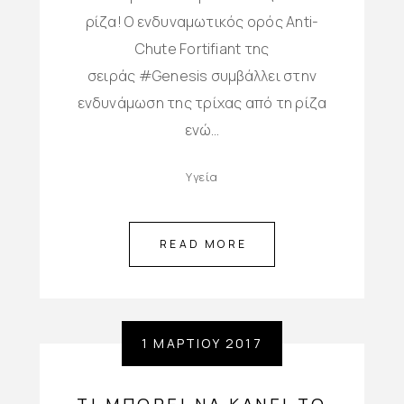
ρίζα! O ενδυναμωτικός ορός Anti-
Chute Fortifiant της
σειράς #Genesis συμβάλλει στην
ενδυνάμωση της τρίχας από τη ρίζα
ενώ…
Υγεία
READ MORE
1 ΜΑΡΤΊΟΥ 2017