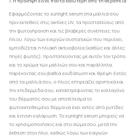
1. Η πρόληψη είναι πάντα καλύτερη από τη θεραπεία
Εφαρμόζοντας το sunlight serum στα μαλλιά σου
πριν εκτεθείς στις ακτίνες UV, τα προστατεύεις από
την φωτογήρανση και τις βλαβερές συνέπειες του
ήλιου. Λόγω των ενεργών συστατικών που περιέχει,
εμποδίζεται η ηλιακή ακτινοβολία (καθώς και άλλες
πηγές φωτός), προστατεύοντας με αυτόν τον τρόπο
και το χρώμα των μαλλιών σου και παράλληλα,
παρέχοντας σου βαθιά ενυδάτωση και θρέψη. Εκτός
από τα μαλλιά σου, ο ήλιος επηρεάζει αρνητικά και
την επιδερμίδα σου, καταστρέφοντας το κολλαγόνο
του δέρματός σου με αποτέλεσμα το
φωτοεκτεθειμένο δέρμα να έχει εκτός από ρυτίδες
και έντονη χαλάρωση. Το sunlight serum μπορείς να
το χρησιμοποιήσεις και στο σώμα σου, μετά την
έκθεση στον ήλιο, καθώς λόγω των ενεργών