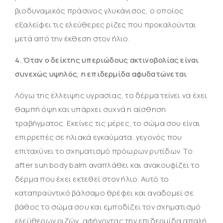
βιοδυναμικός πράσινος γλυκάνισος, ο οποίος
εξαλείφει τις ελεύθερες ρίζες που προκαλούνται
μετά από την έκθεση στον ήλιο.
4. Όταν ο δείκτης υπεριώδους ακτινοβολίας είναι
συνεχώς υψηλός, η επιδερμίδα αφυδατώνεται
Λόγω της έλλειψης υγρασίας, το δέρμα τείνει να έχει
θαμπή όψη και υπάρχει συχνά η αίσθηση
τραβήγματος. Εκείνες τις μέρες, το σώμα σου είναι
επιρρεπές σε ηλιακά εγκαύματα, γεγονός που
επιταχύνει το σχηματισμό πρόωρων ρυτίδων. Το
after sun body balm αναπλάθει και ανακουφίζει το
δέρμα που έχει εκτεθεί στον ήλιο. Αυτό το
καταπραϋντικό βάλσαμο θρέφει και αναδομεί σε
βάθος το σώμα σου και εμποδίζει τον σχηματισμό
ελεύθερων ριζών, αφήνοντας την επιδερμίδα απαλή