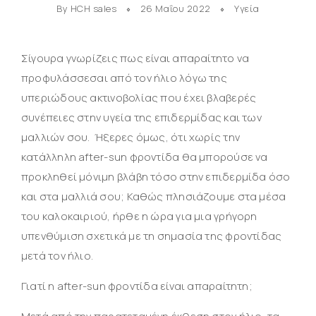
By HCH sales
26 Μαΐου 2022
Υγεία
Σίγουρα γνωρίζεις πως είναι απαραίτητο να
προφυλάσσεσαι από τον ήλιο λόγω της
υπεριώδους ακτινοβολίας που έχει βλαβερές
συνέπειες στην υγεία της επιδερμίδας και των
μαλλιών σου. Ήξερες όμως, ότι χωρίς την
κατάλληλη after-sun φροντίδα θα μπορούσε να
προκληθεί μόνιμη βλάβη τόσο στην επιδερμίδα όσο
και στα μαλλιά σου; Καθώς πλησιάζουμε στα μέσα
του καλοκαιριού, ήρθε η ώρα για μια γρήγορη
υπενθύμιση σχετικά με τη σημασία της φροντίδας
μετά τον ήλιο.
Γιατί η after-sun φροντίδα είναι απαραίτητη;